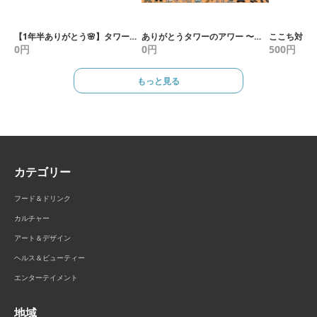
【1年半ありがとう🌸】タワーのアワーを真ん中に、コミュニティを語る会
ありがとうタワーのアワー 〜みんなで届ける、感謝の夜〜
0
円
0
円
500
円
もっと見る
カテゴリー
フード＆ドリンク
カルチャー
アート＆デザイン
ヘルス＆ビューティー
エンターテイメント
地域