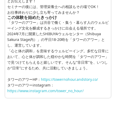
とお伝えします！
セミナーの後には、管理栄養士への相談もその場でOK！
お仕事終わりに少し立ち寄ってみませんか？
この体験を始めたきっかけ
「タワーのアワー」は渋谷で働く・集う・暮らす人のウェルビ
ーイング文化を醸成するきっかけに出会える場所です。
2024年7月に開業したSHIBUYAウェルセンター（Shibuya 
Sakura Stage内）」の平日18-20時を「タワーのアワー」と
し、運営しています。
「心と体の調和」を意味するウェルビーイング。多忙な日常に
おいて、心と体が調和した穏やかな時間を「タワーのアワー」
で見つけてもらえると嬉しいです。そんな“非日常”を、いつし
か“日常”にするため、共に活動していきましょう。
タワーのアワーHP：
https://towernohour.andstory.co/
タワーのアワーinstagram：
https://www.instagram.com/tower_no_hour/
※最大30件まで同時予約可能
0件選択中