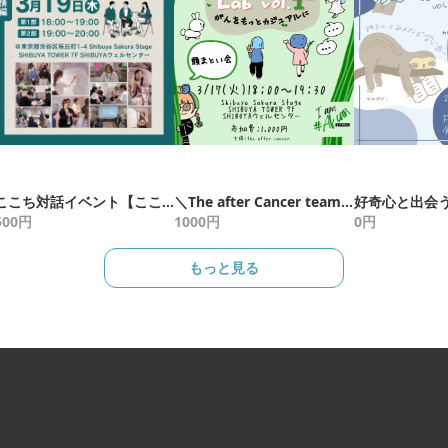
ここち対話イベント【こころと感情編】vol.13 〜「ここちよい」こころの在り方を探す対話会 〜
＼The after Cancer team Lab｜がんをもっとカジュアルに／ 頭纏い会 vol.1
500
円
1000
円
0
円
もっと見る