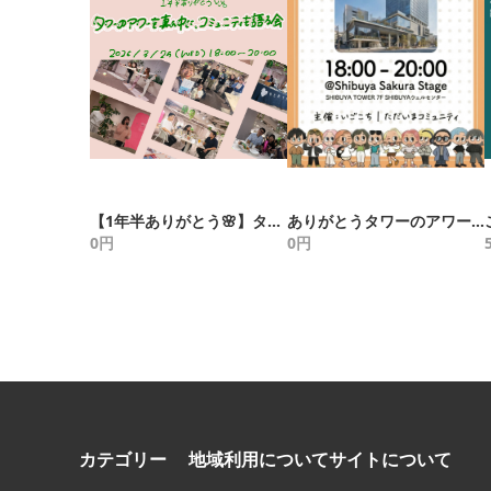
【1年半ありがとう🌸】タワーのアワーを真ん中に、コミュニティを語る会
ありがとうタワーのアワー 〜みんなで届ける、感謝の夜〜
0
円
0
円
カテゴリー
地域
利用について
サイトについて