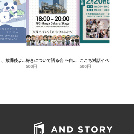
好奇心と出会う、放課後よりみち会 vol.4
好きについて語る会 〜自分らしさの花を咲かせる感動のいごこち体験〜
ここち対話イベント vol.12 〜「ここちよい」社会との関わり方を探す対話会 〜
500
円
500
円