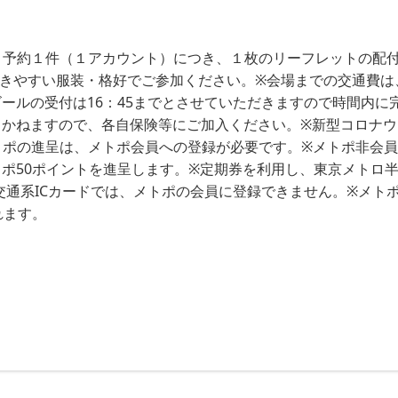
、予約１件（１アカウント）につき、１枚のリーフレットの配
きやすい服装・格好でご参加ください。※会場までの交通費は、
ールの受付は16：45までとさせていただきますので時間内に
しかねますので、各自保険等にご加入ください。※新型コロナウ
トポの進呈は、メトポ会員への登録が必要です。※メトポ非会
ポ50ポイントを進呈します。※定期券を利用し、東京メトロ
の交通系ICカードでは、メトポの会員に登録できません。※メト
れます。