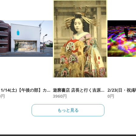
11/14(土)【午後の部】カフェの聖地を巡る 清澄白河スタンプラリー特別編
遊廓書店 店長と行く吉原遊廓歩き 割引券付！
0
円
3960
円
0
円
もっと見る