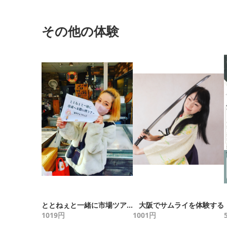
その他の体験
ととねぇと一緒に市場ツアー
大阪でサムライを体験する
1019
円
1001
円