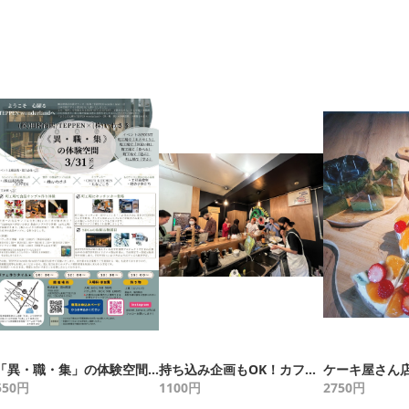
「異・職・集」の体験空間 新体験「町工場」で遊ぼう
持ち込み企画もOK！カフェ&バーで1日店長体験！
550
円
1100
円
2750
円