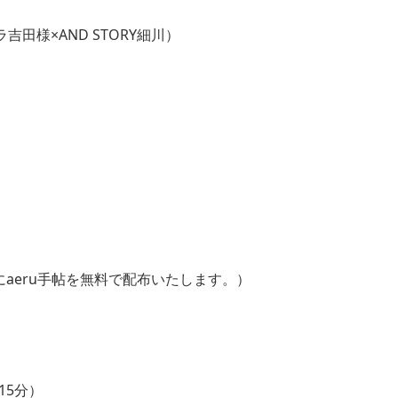
吉田様×AND STORY細川）
aeru手帖を無料で配布いたします。）
5分）