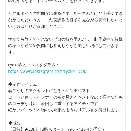
の幅が広がる「トレンチベスト」を作っていきます。
リアルタイムで質問が出来るので、やってみたけど上手くでき
なかったという方、また実際作る様子を見ながら質問したいと
いう方はぜひご参加ください。
学校でも教えてくれないプロの技を学んだり、制作途中で皆様
の様々な疑問や質問にお答えしながら楽しい場にしていきま
す。
ryokoさんインスタグラム：
https://www.instagram.com/ryoko_licca/
◆制作アイテム
着こなしのアクセントになるトレンチベスト。
コートと違ってインナーの袖が見えるベストなので様々な印象
のコーデが叶い、着回しに重宝するアイテムです。
細かいパーツが本物の人間服のようなリアルさを演出します。
◆概要
【日時】9/23(土)13時スタート （90〜120分の予定）