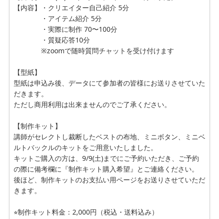
【内容】・クリエイター自己紹介 5分
　　　　・アイテム紹介 5分
　　　　・実際に制作 70〜100分
　　　　・質疑応答10分
　　　　※zoomで随時質問チャットを受け付けます
【型紙】
型紙は申込み後、データにて参加者の皆様にお送りさせていた
だきます。
ただし商用利用は出来ませんのでご了承ください。
【制作キット】
講師がセレクトし裁断したベストの布地、ミニボタン、ミニベ
ルトバックルのキットをご用意いたしました。
キットご購入の方は、9/9(土)までにご予約いただき、ご予約
の際に備考欄に『制作キット購入希望』とご連絡ください。
後ほど、制作キットのお支払い用ページをお送りさせていただ
きます。
⭐︎制作キット料金：2,000円（税込・送料込み）