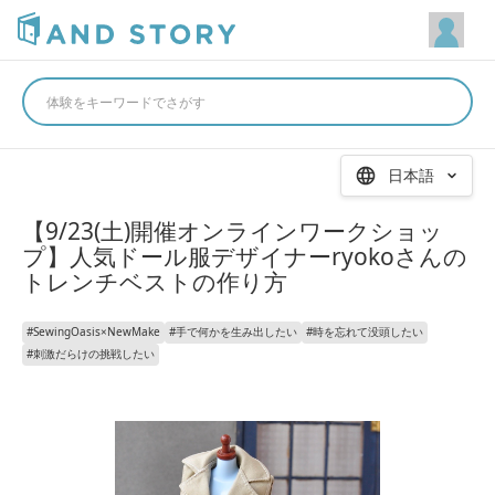
体験をキーワードでさがす
日本語
【9/23(土)開催オンラインワークショッ
プ】人気ドール服デザイナーryokoさんの
トレンチベストの作り方
#
SewingOasis×NewMake
#
手で何かを生み出したい
#
時を忘れて没頭したい
#
刺激だらけの挑戦したい