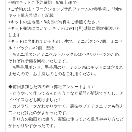
⭐︎制作キットご予約締切：9/9(土)まで
⭐︎ご予約方法：ワークショップ予約フォームの備考欄に『制作
キット購入希望』と記載
⭐︎キットの生地感：3枚目の写真をご参照ください
⭐︎キット発送について：キットは9/11(月)以降に順次発送いた
します
⭐︎キットに含まれているもの：生地、ミニボタン×7個、ミニベ
ルトバックル×2個、型紙
　※ミニボタンとミニベルトバックルは小さいパーツのため、
それぞれ予備を同梱いたします。　
　※手芸用ボンド、手芸用のり、ミシン糸はキットには含まれ
ませんので、お手持ちのものをご利用ください。
◆前回参加した方の声（弊社アンケートより）
・どうやって作ってるんだろう？など疑問が解決できたし、ア
ドバイスなども聞けました！
・カメラワークがわかりやすく、裏技やプチテクニックも教え
ていただけたのがよかったです。
・作り方の動画とは違う、実際に使っている道具ややり方など
がわかりやすかったです。