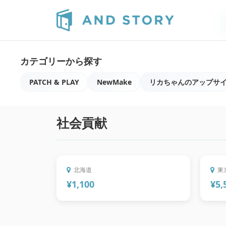
カテゴリーから探す
PATCH & PLAY
NewMake
リカちゃんのアップサ
1/28 しいたけ農家の次男と
してアトツギに悩む僕が
社会貢献
「アトツギ北海道」始めま
ネ
す。
を
北海道
東
¥
1,100
¥
5,