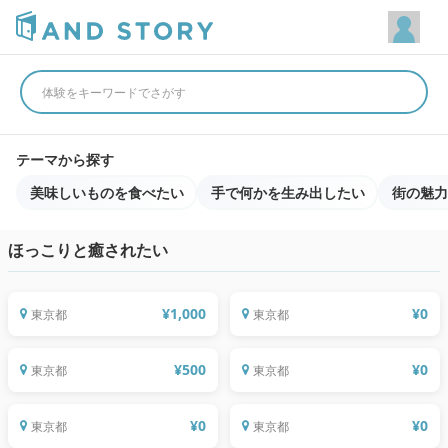
体験をキーワードでさがす
テーマから探す
美味しいものを食べたい
手で何かを生み出したい
街の魅力
ほっこりと癒されたい
＼The after Cancer team Lab｜がんを
並べるだけで短歌ができる！カードゲー
もっとカジュアルに／ 頭纏い会 vol.1
ムで短歌を作る会
¥
1,000
¥
0
東京都
東京都
4つの産地を飲み当てよう！お茶にワクワ
たわあわないと 〜今年おつかれさま＆来
クしませんか？
年たのしもう会〜
【わたしとねむり研究所×LetterMe】秋
¥
500
¥
0
東京都
東京都
の夜長に寄り添うセルフケア ―ねむりと
人生よかったカルタ実践会
手紙で育む、やさしい夜の習慣
ヘルシーコミュニティCafe ～【おみや
げ付】世界で一番寝ていないのは日本の
「ヘルシーコミュニティCafe」 ～ 渋谷
¥
0
¥
0
東京都
東京都
女性？！自分に合ったねむりを手にしよ
で学ぶ「女性のための睡眠講座」美と元
う。～
気は“眠り”から～