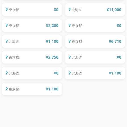
¥
0
¥
11,000
東京都
北海道
2/2 コラーゲンスープ発祥の店で、潤い
1/25 ローカルで暮らすということー北海
も物語も抱きしめて。
道・旭川の住まいと暮らし
1/28 しいたけ農家の次男としてアトツギ
¥
2,200
¥
0
東京都
東京都
に悩む僕が「アトツギ北海道」始めま
肌にも、習い事も、生き方も、自然で優
す。
しい方がいい。
¥
1,100
¥
6,710
北海道
東京都
10/28 創業360年の和菓子屋13代目の若
女将 「和スイーツ」へのチャレンジ
アウタビ北海道のたまご
¥
2,750
¥
0
東京都
北海道
旭川で安心と挑戦が共存する新しい場を
8/10 旅と出会いとロックの祭典で、素敵
生み出す
な夏の思い出を。
¥
0
¥
1,100
北海道
北海道
カタックダンスの体験レッスン
¥
1,100
東京都