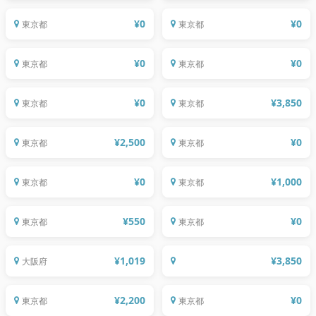
コーヒーでココロととのう！？自分に合
¥
0
¥
0
東京都
東京都
たわあわ ないと〜 ゆるく集まって楽しみ
うコーヒーを見つけようワークショッ
ましょう🌷 〜
プ！
¥
0
¥
0
東京都
東京都
ザッkai①～このくらいできないと困る
AROMA×YOGA "Awaken Your
のはきみだよ？読書会
Senses, Calm Your Mind"
¥
0
¥
3,850
東京都
東京都
【火を使わないお灸×楽々ストレッチ】
センティングデザイナーとタワーのアワ
で、内側からキレイと元気をチャージ♪
ーの香りを考え、触れてみよう！
「ヘルシーコミュニティCafe」 ～【お
【年始特別企画】人生最期の時に思いを
¥
2,500
¥
0
東京都
東京都
米・おいも由来の乳酸菌ドリンク付】自
馳せて＊自分や大切な人を想う時間～
分と仲良くなるチェアヨガ～
tayorie×LetterMeコラボ企画～
¥
0
¥
1,000
東京都
東京都
自分と仲良くなるチェアヨガ
素直な想いに向き合う 自分への手紙
【8/12(土)開催オンラインワークショッ
¥
550
¥
0
東京都
東京都
プ】人気ドール服デザイナーryokoさん
ととねぇと一緒に市場ツアー
のドールワンピースの作り方
¥
1,019
¥
3,850
大阪府
パリの文化に触れながら楽しむ、クリス
11/14(土)【午後の部】カフェの聖地を巡
マス限定の紅茶飲み比べレッスン
る 清澄白河スタンプラリー特別編
¥
2,200
¥
0
東京都
東京都
11/14(土)【午前の部】カフェの聖地を巡
グルメライター高井なおと行く ”ミステ
る 清澄白河スタンプラリー特別編
リーグルメ体験ツアー”