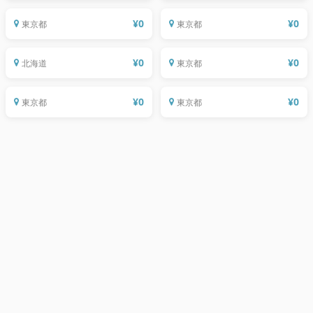
¥
0
¥
0
東京都
東京都
9/21 江別のミズベでしゃべる、よそ者の
9/29(日) 駅から始まるさんぽ道2019特別
僕がこの街を愛する理由
編(明治神宮前<原宿>)
¥
0
¥
0
北海道
東京都
駅から始まるさんぽ道2019特別編（秋葉
駅から始まるさんぽ道2019特別編（新宿
原）
御苑前）
¥
0
¥
0
東京都
東京都