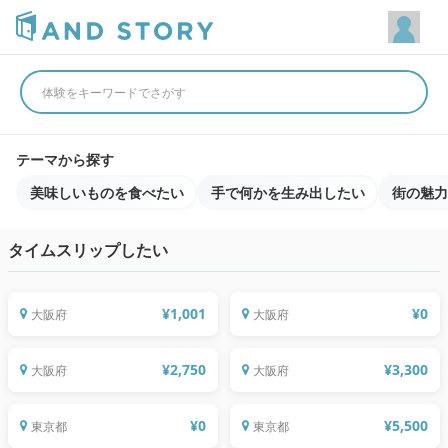
体験をキーワードでさがす
テーマから探す
美味しいものを食べたい
手で何かを生み出したい
街の魅力
タイムスリップしたい
大阪でサムライを体験する
ワクワク英会話が簡単に話せるよ♪
¥
1,001
¥
0
大阪府
大阪府
タイ料理を一緒に作ろう、語ろう、楽し
もう！
絵巻物に広がる阿倍野一千年の世界
11/28(土) 【午前の部】【メトポプレゼ
¥
2,750
¥
3,300
大阪府
大阪府
ント】駅から始まるさんぽ道 特別編（押
上）
着付け体験レッスン＆お出かけランチ
¥
0
¥
5,500
東京都
東京都
12/22(日)駅から始まるさんぽ道2019特
11/30(土) 駅から始まるさんぽ道2019特
別編(東池袋)
別編(本郷三丁目)