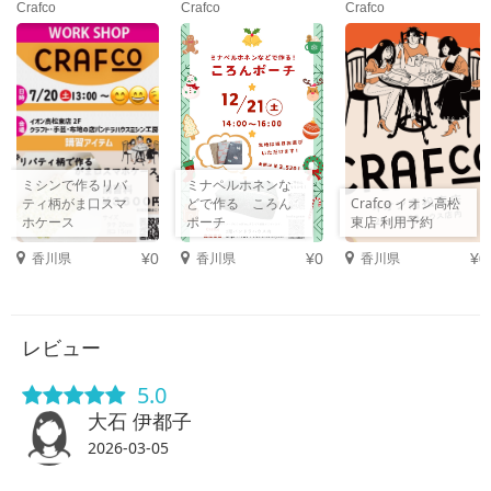
Crafco
Crafco
Crafco
ミシンで作るリバ
ミナペルホネンな
ティ柄がま口スマ
どで作る ころん
Crafco イオン高松
ホケース
ポーチ
東店 利用予約
香川県
香川県
香川県
¥0
¥0
¥0
レビュー
5.0
大石 伊都子
2026-03-05