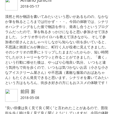
Amano Junichi
2018-05-17
漠然と何か物語を書いてみたいという思いがあるものの、なかな
か筆を執るところまでは行かず・・・。今回の体験では、シナリ
オハンティングをした後で物語を作り、発表し合うというプログ
ラムだったので、筆を執るきっかけになると思い参加させて頂き
ました。 シナリオ作りのイロハを教えて頂きながら、そして参
加者の皆さんとおしゃべりしながら知らない街を歩いていると、
不思議と雑居ビルが舞台に、町行く人が役者に見えてきました。
そのシナリオの世界にトリップしたままだったからか、短い時間
でしたがストーリーをウワッと作ることができました。「書く」
という行動に移せた後は、やっぱり心地良い気分。 いつもと違
う気持ちで街を歩くので、いつもは気づかないお店（小さな小さ
なアイスクリーム屋さん）や不思議（素敵な服装のおばあちゃ
ん）もたくさん発見できると思います。シナリオを書いてみたい
という方はもちろん、街歩き好きの方にもおススメの体験です！
前田 新
2018-05-08
"良い俳優は良く見て良く聞く"と言われたことがあるので、普段
街を歩く時は良く見て良く聞くようにしていますが、今回の体験