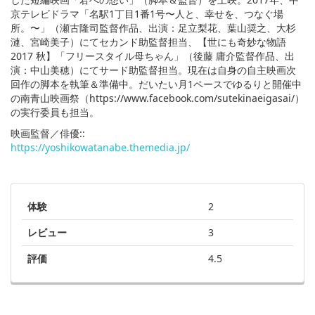
京テレビドラマ「名駅1丁目1番1号〜人と、幸せを、つなぐ場
所。〜」（瀬古隆司監督作品、出演：足立梨花、葉山奨之、大杉
漣、宮崎美子）にてセカンド助監督担当、【世にも奇妙な物語
2017 秋】「フリースタイル母ちゃん」（後藤 庸介監督作品、出
演：中山美穂）にてサード助監督担当。現在は自身の自主映画次
回作の脚本を執筆＆準備中。だいたい月1ペースでゆるりと開催中
の南青山映画祭（https://www.facebook.com/sutekinaeigasai/）
の実行委員も担当。
映画監督／俳優::
https://yoshikowatanabe.themedia.jp/
体験
2
レビュー
3
評価
4.5