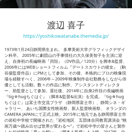
渡辺 喜子
https://yoshikowatanabe.themedia.jp/
1973年1月24日静岡県生まれ。 多摩美術大学グラフィックデザイ
ン科卒。 2005年に劇団山の手事情社の大久保美智子を主演に迎
え、自身初の長編映画『貝殻』（DV作品／120分）を脚本&監督、
2006年にはWEBショートフィルム『デートスカウトの彼女』（駒
谷揚監督作品）にPMとして参加、その後、本格的にプロの映像現
場を経験すべく、2006年～2009年映像制作会社勤務をしながら俳
優としても活動。数々の作品に制作、アシスタントディレクタ
ー、助監督として参加。退社後、2014年に自身2作目の長編映画
『tig☆hugちぐはぐ』（脚本&監督&出演）を完成。『tig☆hug
ちぐはぐ』は富士市交流プラザ （静岡県富士市）、静岡シネ・ギ
ャラリー、 あいち国際女性映画祭、新人監督映画祭、 オランダの
CAMERA JAPANにて正式上映。2015年に地元である静岡県富士市
の岩松中学校で開催された『岩松地区 五団体合同教育講演会 “映
画万歳〜踏み出せば世界が変わる〜”』で岩松中学の皆さんと製作
した短編映画「君への想い」（脚本＆監督）を上映。2017年、中